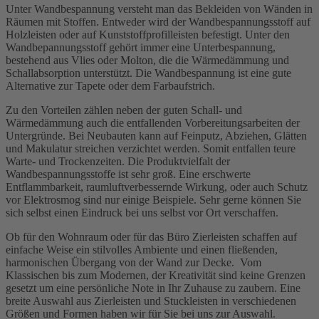
Unter Wandbespannung versteht man das Bekleiden von Wänden in
Räumen mit Stoffen. Entweder wird der Wandbespannungsstoff auf
Holzleisten oder auf Kunststoffprofilleisten befestigt. Unter den
Wandbepannungsstoff gehört immer eine Unterbespannung,
bestehend aus Vlies oder Molton, die die Wärmedämmung und
Schallabsorption unterstützt. Die Wandbespannung ist eine gute
Alternative zur Tapete oder dem Farbaufstrich.
Zu den Vorteilen zählen neben der guten Schall- und
Wärmedämmung auch die entfallenden Vorbereitungsarbeiten der
Untergründe. Bei Neubauten kann auf Feinputz, Abziehen, Glätten
und Makulatur streichen verzichtet werden. Somit entfallen teure
Warte- und Trockenzeiten. Die Produktvielfalt der
Wandbespannungsstoffe ist sehr groß. Eine erschwerte
Entflammbarkeit, raumluftverbessernde Wirkung, oder auch Schutz
vor Elektrosmog sind nur einige Beispiele. Sehr gerne können Sie
sich selbst einen Eindruck bei uns selbst vor Ort verschaffen.
Ob für den Wohnraum oder für das Büro Zierleisten schaffen auf
einfache Weise ein stilvolles Ambiente und einen fließenden,
harmonischen Übergang von der Wand zur Decke. Vom
Klassischen bis zum Modernen, der Kreativität sind keine Grenzen
gesetzt um eine persönliche Note in Ihr Zuhause zu zaubern. Eine
breite Auswahl aus Zierleisten und Stuckleisten in verschiedenen
Größen und Formen haben wir für Sie bei uns zur Auswahl.