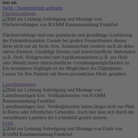
uns an.
Sicht- / Sonnenschutz anfragen
Flächenvorhänge
Flächenvorhänge sind eine puristische und ge­rad­li­ni­ge Ausführung
der Fen­ster­de­ko­ra­tion. Gerade bei großen Fensterfronten dienen
diese nicht nur als Sicht- bzw. Sonnenschutz sondern auch als de­ko­
ra­ti­ves Element. Unzählige Dessins und un­ter­schied­lich­e Materialien
(z.B. Stoff, Holzgewebe) und App­li­ka­tions­lei­sten (z.B. aus Holz
oder Metall) lassen unterschiedliche Ge­stal­tungs­mög­lich­kei­ten zu.
Ein besonderes Highlight ist die Möglichkeit des Digitalprints.
Lassen Sie Ihre Paneele mit Ihrem persönlichen Motiv gestalten.
Lamellenanlagen
Lamellenanlagen bzw. Vertikaljalousien haben längst nicht nur Platz
in Büros oder öffentlichen Gebäuden. Auch hier lässt sich durch die
verstellbaren Lamellen der Lichteinfall gezielt steuern.
Folds