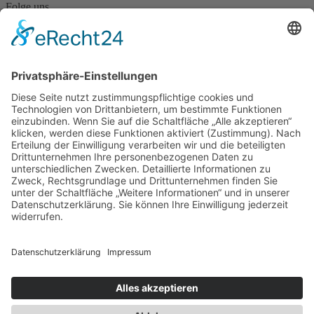
Folge uns
2026
© Raumgestaltung Tilo Ramm GmbH & Co. KG | Webdesign
by Webranking
×
×
×
×
×