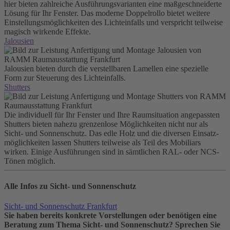
hier bieten zahl­rei­che Aus­füh­rungs­va­ri­an­ten eine maßgeschneiderte
Lösung für Ihr Fenster. Das moderne Doppelrollo bietet wei­te­re
Einstellungsmöglichkeiten des Licht­ein­falls und verspricht teilweise
magisch wirkende Effekte.
Jalousien
Jalousien bieten durch die verstellbaren Lamellen eine spezielle
Form zur Steuerung des Lichteinfalls.
Shutters
Die individuell für Ihr Fenster und Ihre Raum­si­tu­a­tion angepassten
Shutters bieten nahezu gren­zenlo­se Möglichkeiten nicht nur als
Sicht- und Son­nen­schutz. Das edle Holz und die diversen Ein­satz­
mög­lich­kei­ten lassen Shutters teilweise als Teil des Mobiliars
wirken. Einige Ausführungen sind in sämtlichen RAL- oder NCS-
Tönen möglich.
Alle Infos zu Sicht- und Sonnenschutz
Sicht- und Sonnenschutz Frankfurt
Sie haben bereits konkrete Vorstellungen oder benötigen eine
Beratung zum Thema Sicht- und Sonnenschutz? Sprechen Sie