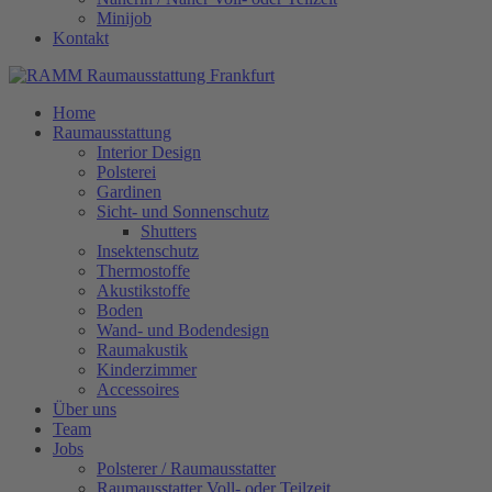
Minijob
Kontakt
Home
Raumausstattung
Interior Design
Polsterei
Gardinen
Sicht- und Sonnenschutz
Shutters
Insektenschutz
Thermostoffe
Akustikstoffe
Boden
Wand- und Bodendesign
Raumakustik
Kinderzimmer
Accessoires
Über uns
Team
Jobs
Polsterer / Raumausstatter
Raumausstatter Voll- oder Teilzeit