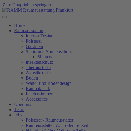
Zum Hauptinhalt springen
Home
Raumausstattung
Interior Design
Polsterei
Gardinen
Sicht- und Sonnenschutz
Shutters
Insektenschutz
Thermostoffe
Akustikstoffe
Boden
Wand- und Bodendesign
Raumakustik
Kinderzimmer
Accessoires
Über uns
Team
Jobs
Polsterer / Raumausstatter
Raumausstatter Voll- oder Teilzeit
Näherin / Näher Voll- oder Teilzeit